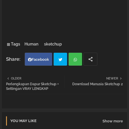
Tags
Human
sketchup
Facebook
Twi
Wh
OLDER
NEWER
Perlengkapan Dapur Sketchup +
Download Manusia Sketchup 2
tter
atsa
Settingan VRAY LENGKAP
pp
YOU MAY LIKE
Show more