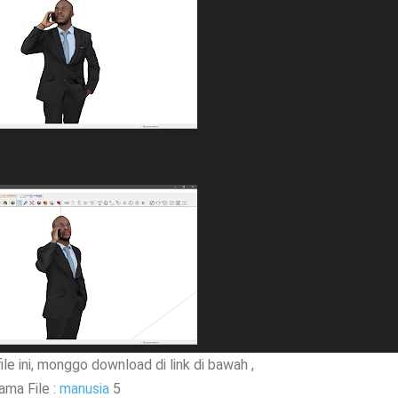
le ini, monggo download di link di bawah ,
ama File :
manusia
5