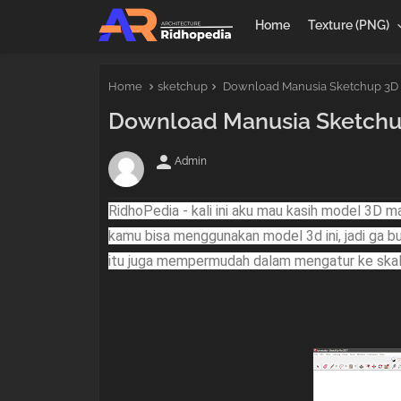
Home
Texture (PNG)
Home
sketchup
Download Manusia Sketchup 3D 
Download Manusia Sketchu
person
Admin
RidhoPedia -
kali ini aku mau kasih model 3D m
kamu bisa menggunakan model 3d ini, jadi ga 
itu juga mempermudah dalam mengatur ke skala