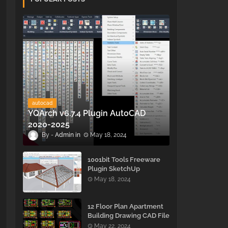
autocad
YQArch v6.7.4 Plugin AutoCAD
2020-2025
Admin
May 18, 2024
1001bit Tools Freeware
Plugin SketchUp
May 18, 2024
12 Floor Plan Apartment
Building Drawing CAD File
- Free Download
May 22, 2024