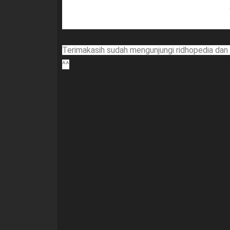
Terimakasih sudah mengunjungi ridhopedia da
^^