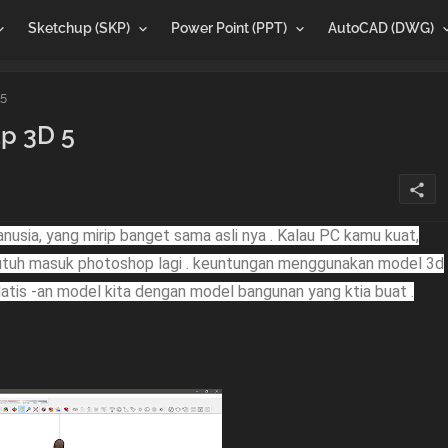
Sketchup (SKP)
Power Point (PPT)
AutoCAD (DWG)
5
p 3D 5
share
anusia, yang mirip banget sama asli nya . Kalau PC kamu kuat,
butuh masuk photoshop lagi . keuntungan menggunakan model 3d
tis -an model kita dengan model bangunan yang ktia buat .