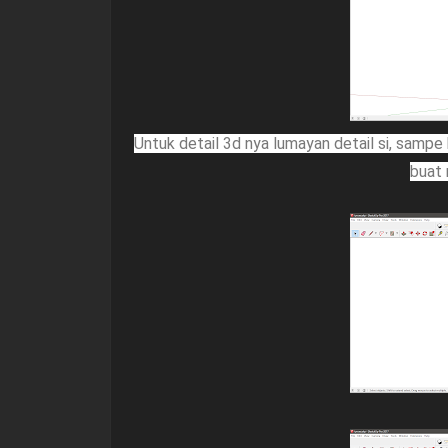
Untuk detail 3d nya lumayan detail si, sampe 
buat 