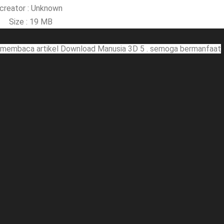
creator : Unknown
Size : 19 MB
n membaca artikel Download Manusia 3D 5 . semoga bermanfaat