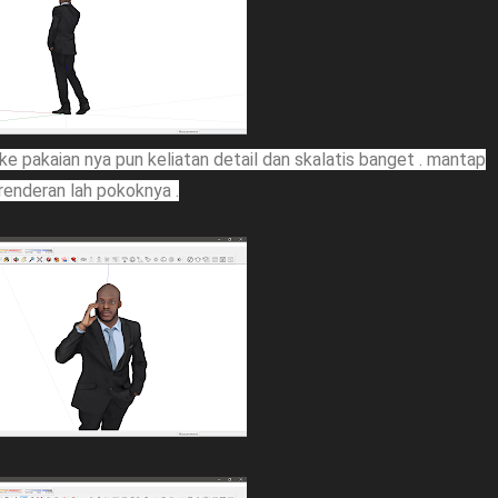
ke pakaian nya pun keliatan detail dan skalatis banget . mantap
renderan lah pokoknya .